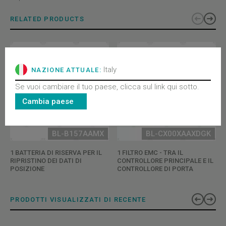
RELATED PRODUCTS
Italy
NAZIONE ATTUALE:
Se vuoi cambiare il tuo paese, clicca sul link qui sotto.
Cambia paese
BL-B157AAMX
BL-CX00XAAXDGK
1 BATTERIA DI RISERVA PER IL
1 FILTRO EMC - TRA IL
RIPRISTINO DEI DATI DI
CONTROLLORE PRINCIPALE E IL
POSIZIONE
CONTROLLORE DI PORTA
PRODOTTI VISUALIZZATI DI RECENTE