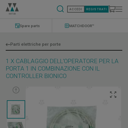
Salta
al
ACCEDI
REGISTRATI
contenuto
principale
Modernizations
Menu
Spare parts
MATCHDOOR™
Parti elettriche per porte
1 X CABLAGGIO DELL'OPERATORE PER LA
PORTA 1 IN COMBINAZIONE CON IL
CONTROLLER BIONICO