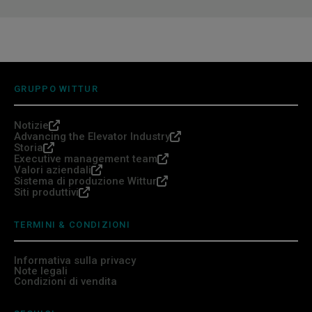
GRUPPO WITTUR
Notizie
Advancing the Elevator Industry
Storia
Executive management team
Valori aziendali
Sistema di produzione Wittur
Siti produttivi
TERMINI & CONDIZIONI
Informativa sulla privacy
Note legali
Condizioni di vendita