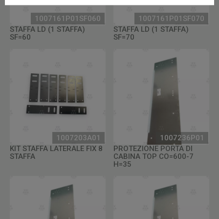
1007161P01SF060
1007161P01SF070
STAFFA LD (1 STAFFA)
STAFFA LD (1 STAFFA)
SF=60
SF=70
1007203A01
1007236P01
KIT STAFFA LATERALE FIX 8
PROTEZIONE PORTA DI
STAFFA
CABINA TOP CO=600-7
H=35