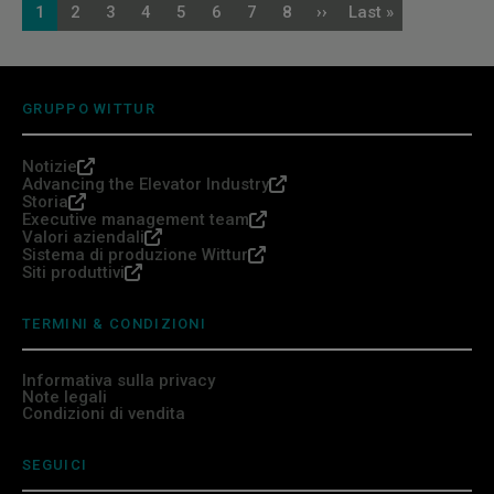
Paginazione
1
2
3
4
5
6
7
8
››
Last »
Pagina
Pagina
Pagina
Pagina
Pagina
Pagina
Pagina
Pagina
Pagina
Ultima
attuale
successiva
pagina
GRUPPO WITTUR
Notizie
Advancing the Elevator Industry
Storia
Executive management team
Valori aziendali
Sistema di produzione Wittur
Siti produttivi
TERMINI & CONDIZIONI
Informativa sulla privacy
Note legali
Condizioni di vendita
SEGUICI