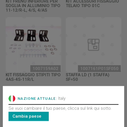
KIT FRENO INFERIORE PER
KIT ACCESSORI FISSAGGIO
SOGLIA IN ALLUMINIO TIPO
TELAIO TIPO 01C
11-12/R-L, 4/S, 4/AS
1007159A02
1007161P01SF050
KIT FISSAGGIO STIPITI TIPO
STAFFA LD (1 STAFFA)
4AS-4S-11R/L
SF=50
Italy
NAZIONE ATTUALE:
Se vuoi cambiare il tuo paese, clicca sul link qui sotto.
Cambia paese