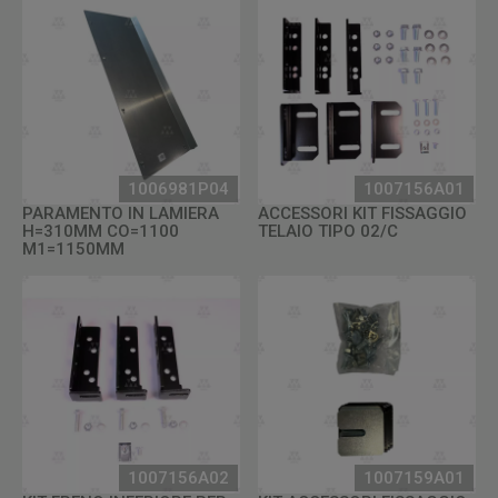
1006981P04
1007156A01
PARAMENTO IN LAMIERA
ACCESSORI KIT FISSAGGIO
H=310MM CO=1100
TELAIO TIPO 02/C
M1=1150MM
1007156A02
1007159A01