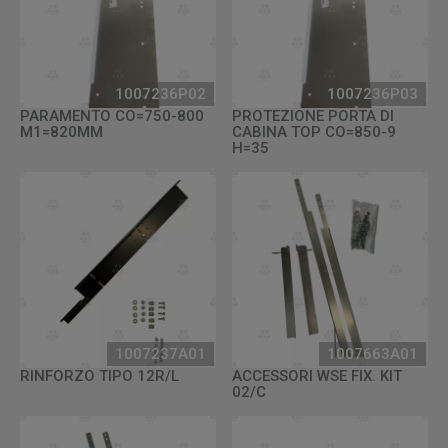
1007236P02
1007236P03
PARAMENTO CO=750-800
PROTEZIONE PORTA DI
M1=820MM
CABINA TOP CO=850-9
H=35
1007237A01
1007663A01
RINFORZO TIPO 12R/L
ACCESSORI WSE FIX. KIT
02/C