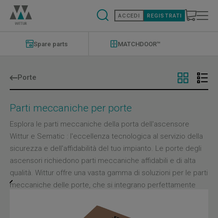
Salta
al
ACCEDI
REGISTRATI
contenuto
principale
Modernizations
Menu
Spare parts
MATCHDOOR™
Porte
Parti meccaniche per porte
Esplora le parti meccaniche della porta dell'ascensore
Wittur e Sematic : l'eccellenza tecnologica al servizio della
sicurezza e dell'affidabilità del tuo impianto. Le porte degli
ascensori richiedono parti meccaniche affidabili e di alta
qualità. Wittur offre una vasta gamma di soluzioni per le parti
meccaniche delle porte, che si integrano perfettamente
con le specifiche tecniche delle porte Wittur e Sematic. Le
parti meccaniche delle nostre porte assicurano una