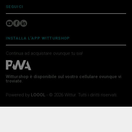
SEGUICI
INSTALLA L'APP WITTURSHOP
Continua ad acquistare ovunque tu sia!
Witturshop è disponibile sul vostro cellulare ovunque vi
troviate.
Powered by
LOOOL
- © 2026 Wittur. Tutti i diritti riservati.