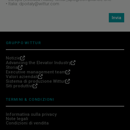
• Italia: dpoitaly@wittur.com
GRUPPO WITTUR
Notizie
Advancing the Elevator Industry
Storia
Executive management team
Valori aziendali
Sistema di produzione Wittur
Siti produttivi
TERMINI & CONDIZIONI
Informativa sulla privacy
Note legali
Condizioni di vendita