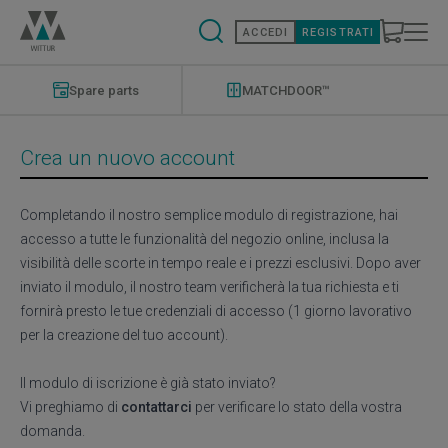
Salta
al
ACCEDI
REGISTRATI
contenuto
principale
Modernizations
Menu
Spare parts
MATCHDOOR™
Crea un nuovo account
Completando il nostro semplice modulo di registrazione, hai
accesso a tutte le funzionalità del negozio online, inclusa la
visibilità delle scorte in tempo reale e i prezzi esclusivi. Dopo aver
inviato il modulo, il nostro team verificherà la tua richiesta e ti
fornirà presto le tue credenziali di accesso (1 giorno lavorativo
per la creazione del tuo account).
Il modulo di iscrizione è già stato inviato?
Vi preghiamo di
contattarci
per verificare lo stato della vostra
domanda.