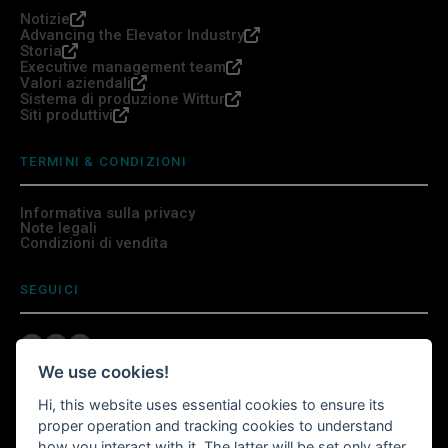
Notizie
Advancing the Elevator Industry
Storia
Executive management team
Valori aziendali
Sistema di produzione Wittur
Siti produttivi
TERMINI & CONDIZIONI
Informativa sulla privacy
Note legali
Condizioni di vendita
SEGUICI
We use cookies!
INSTALLA L'APP WITTURSHOP
Hi, this website uses essential cookies to ensure its
proper operation and tracking cookies to understand
how you interact with it. The latter will be set only after