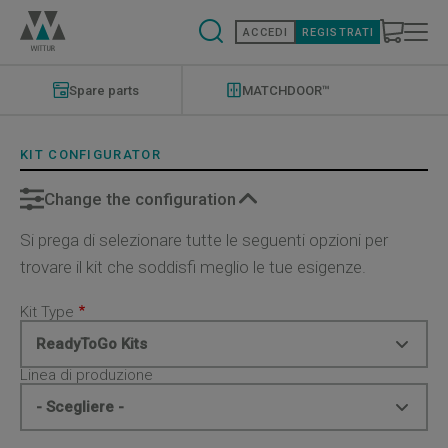
Salta
al
ACCEDI
REGISTRATI
contenuto
principale
Modernizations
Menu
Spare parts
MATCHDOOR™
KIT CONFIGURATOR
Change the configuration
Si prega di selezionare tutte le seguenti opzioni per
trovare il kit che soddisfi meglio le tue esigenze.
Kit Type
Linea di produzione