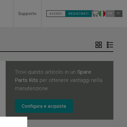
Secondary
Supporto
EN
IT
ACCEDI
REGISTRATI
Cambia paes
menù
Trovi questo articolo in un
Spare
Parts Kits
per ottenere vantaggi nella
manutenzione.
Configura e acquista