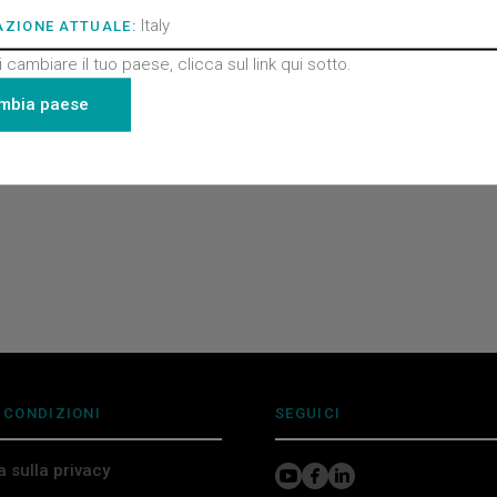
Italy
AZIONE ATTUALE:
 cambiare il tuo paese, clicca sul link qui sotto.
mbia paese
 CONDIZIONI
SEGUICI
a sulla privacy
i